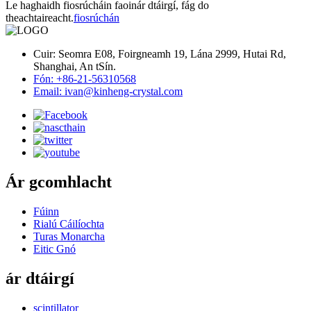
Le haghaidh fiosrúcháin faoinár dtáirgí, fág do
theachtaireacht.
fiosrúchán
Cuir: Seomra E08, Foirgneamh 19, Lána 2999, Hutai Rd,
Shanghai, An tSín.
Fón: +86-21-56310568
Email: ivan@kinheng-crystal.com
Ár gcomhlacht
Fúinn
Rialú Cáilíochta
Turas Monarcha
Eitic Gnó
ár dtáirgí
scintillator