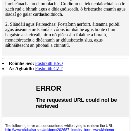
inmheánacha an chomhlachta.Cuidíonn na teicneolaíochtaí seo le
gach rud a bhrath agus a dhiagnóiseadh, ó bristeacha cnámh agus
siadaí go galar cardashoithíoch.
2. Slándáil agus Faireachas: Fostaíonn aerfoirt, áiteanna poiblí,
agus áiseanna ardslándála córais íomháithe agus braite chun
bagáiste a sheiceáil, airm nó pléascáin folaithe a bhrath,
monatóireacht a dhéanamh ar ghluaiseacht slua, agus
sábháilteacht an phobail a chinntiú.
Roimhe Seo:
Foshraith BSO
Ar Aghaidh:
Foshraith CZT