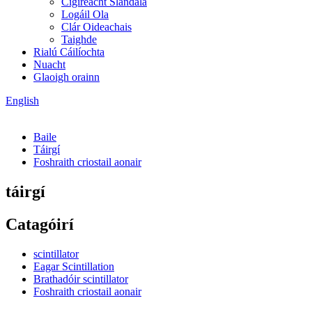
Cigireacht Slándála
Logáil Ola
Clár Oideachais
Taighde
Rialú Cáilíochta
Nuacht
Glaoigh orainn
English
Baile
Táirgí
Foshraith criostail aonair
táirgí
Catagóirí
scintillator
Eagar Scintillation
Brathadóir scintillator
Foshraith criostail aonair