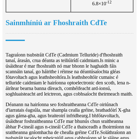
-12
6.8×10
Sainmhíniú ar Fhoshraith CdTe
Tagraíonn tsubstráit CdTe (Cadmium Telluride) d'fhoshraith
tanaí, árasán, crua déanta as teiliúirídí caidmiam.Is minic a
úsáidtear é mar fhoshraith nó mar bhonn le haghaidh fáis
scannáin tanaí, go háirithe i réimse na déantúsaíochta gléas
fótavoltach agus leathsheoltóra.Is leathsheoltóir cumaisc é
telluride caidmiam le hairíonna optoelectronic den scoth, lena n-
áirítear bearna banna díreach, comhéifeacht ard-ionsú,
soghluaisteacht ard leictreon, agus cobhsaíocht theirmeach maith.
Déanann na hairíonna seo foshraitheanna CdTe oiriúnach
d'iarratais éagsúla, mar shampla cealla gréine, brathadóirí X-gha
agus gáma-gha, agus braiteoirí infridhearg.I bhfótavoltach,
úsáidtear foshraitheanna CdTe mar bhunús chun sraitheanna
ábhar P-cineál agus n-cineál CdTe a thaisceadh a fhoirmíonn na
sraitheanna gníomhacha de chealla gréine CdTe.Soláthraíonn an
tsubstráit tacaíocht mheicniúil agus cabhraíonn sé le sláine agus