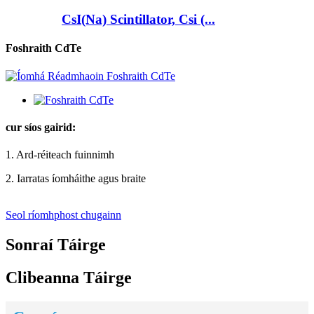
CsI(Na) Scintillator, Csi (...
Foshraith CdTe
cur síos gairid:
1. Ard-réiteach fuinnimh
2. Iarratas íomháithe agus braite
Seol ríomhphost chugainn
Sonraí Táirge
Clibeanna Táirge