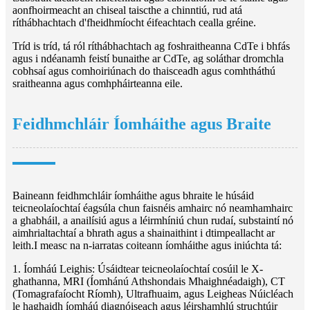
aonfhoirmeacht an chiseal taiscthe a chinntiú, rud atá
ríthábhachtach d'fheidhmíocht éifeachtach cealla gréine.
Tríd is tríd, tá ról ríthábhachtach ag foshraitheanna CdTe i bhfás
agus i ndéanamh feistí bunaithe ar CdTe, ag soláthar dromchla
cobhsaí agus comhoiriúnach do thaisceadh agus comhtháthú
sraitheanna agus comhpháirteanna eile.
Feidhmchláir Íomháithe agus Braite
Baineann feidhmchláir íomháithe agus bhraite le húsáid
teicneolaíochtaí éagsúla chun faisnéis amhairc nó neamhamhairc
a ghabháil, a anailísiú agus a léirmhíniú chun rudaí, substaintí nó
aimhrialtachtaí a bhrath agus a shainaithint i dtimpeallacht ar
leith.I measc na n-iarratas coiteann íomháithe agus iniúchta tá:
1. Íomháú Leighis: Úsáidtear teicneolaíochtaí cosúil le X-
ghathanna, MRI (Íomhánú Athshondais Mhaighnéadaigh), CT
(Tomagrafaíocht Ríomh), Ultrafhuaim, agus Leigheas Núicléach
le haghaidh íomháú diagnóiseach agus léirshamhlú struchtúir