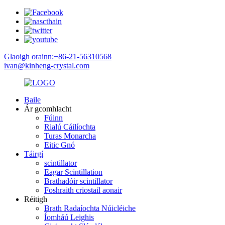
Glaoigh orainn:+86-21-56310568
ivan@kinheng-crystal.com
Baile
Ár gcomhlacht
Fúinn
Rialú Cáilíochta
Turas Monarcha
Eitic Gnó
Táirgí
scintillator
Eagar Scintillation
Brathadóir scintillator
Foshraith criostail aonair
Réitigh
Brath Radaíochta Núicléiche
Íomháú Leighis