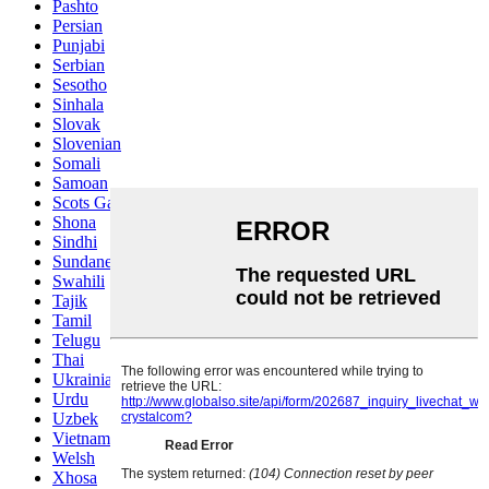
Pashto
Persian
Punjabi
Serbian
Sesotho
Sinhala
Slovak
Slovenian
Somali
Samoan
Scots Gaelic
Shona
Sindhi
Sundanese
Swahili
Tajik
Tamil
Telugu
Thai
Ukrainian
Urdu
Uzbek
Vietnamese
Welsh
Xhosa