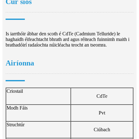
Cur síos
Is iarrthóir ábhar den scoth é CdTe (Cadmium Telluride) le
haghaidh éifeachtacht bhrath ard agus réiteach fuinnimh maith i
brathadóirí radaíochta núicléacha teocht an tseomra.
Airíonna
Criostail
CdTe
Modh Fáis
Pvt
Struchtúr
Ciúbach