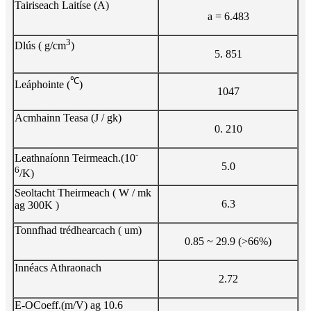
Tairiseach Laitíse (A)
a = 6.483
3
Dlús ( g/cm
)
5. 851
℃
Leáphointe (
)
1047
Acmhainn Teasa (J / gk)
0. 210
-
Leathnaíonn Teirmeach.(10
5.0
6
/K)
Seoltacht Theirmeach ( W / mk
6.3
ag 300K )
Tonnfhad trédhearcach ( um)
0.85 ~ 29.9 (>66%)
Innéacs Athraonach
2.72
E-OCoeff.(m/V) ag 10.6