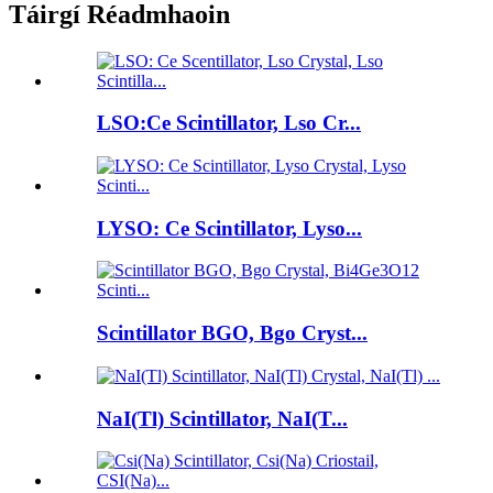
Táirgí Réadmhaoin
LSO:Ce Scintillator, Lso Cr...
LYSO: Ce Scintillator, Lyso...
Scintillator BGO, Bgo Cryst...
NaI(Tl) Scintillator, NaI(T...