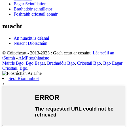
Eagar Scintillation
Brathadóir scintillator
Foshraith criostail aonair
nuacht
An nuacht is déanaí
Nuacht Díolacháin
© Cóipcheart - 2013-2023 : Gach ceart ar cosaint.
Léarscáil an
tSuímh
-
AMP soghluaiste
Maitrís Bgo
,
Bgo Eagar
,
Brathadóir Bgo
,
Criostail Bgo
,
Bgo Eagar
Criostail
,
Bgo
,
Seol Ríomhphost
x