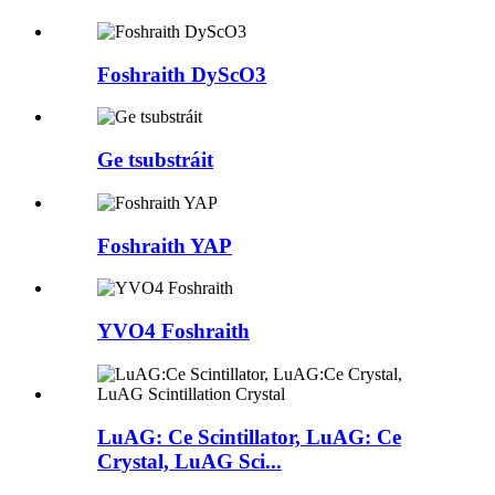
Foshraith DyScO3
Ge tsubstráit
Foshraith YAP
YVO4 Foshraith
LuAG: Ce Scintillator, LuAG: Ce
Crystal, LuAG Sci...