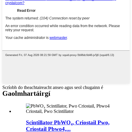
Scríobh do theachtaireacht anseo agus seol chugainn é
Gaolmhar
táirgí
Scintillator PbWO₄, Criostail Pwo,
Criostail Pbwo4,...