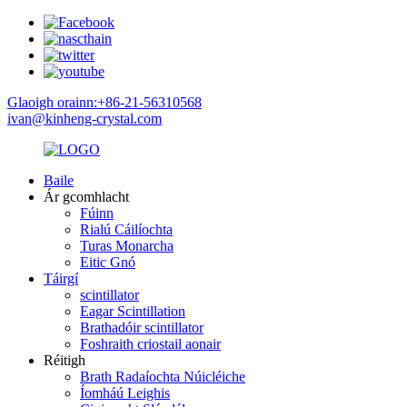
Glaoigh orainn:+86-21-56310568
ivan@kinheng-crystal.com
Baile
Ár gcomhlacht
Fúinn
Rialú Cáilíochta
Turas Monarcha
Eitic Gnó
Táirgí
scintillator
Eagar Scintillation
Brathadóir scintillator
Foshraith criostail aonair
Réitigh
Brath Radaíochta Núicléiche
Íomháú Leighis