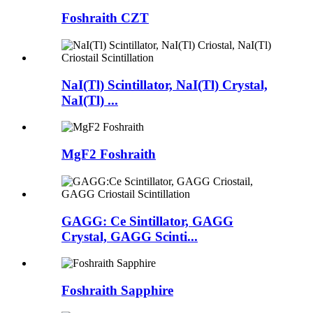
Foshraith CZT
NaI(Tl) Scintillator, NaI(Tl) Crystal,
NaI(Tl) ...
MgF2 Foshraith
GAGG: Ce Sintillator, GAGG
Crystal, GAGG Scinti...
Foshraith Sapphire