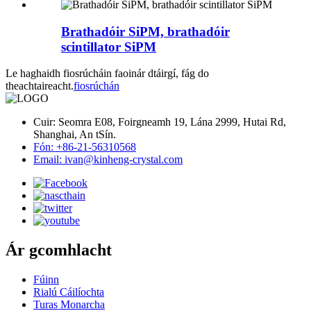
Brathadóir SiPM, brathadóir
scintillator SiPM
Le haghaidh fiosrúcháin faoinár dtáirgí, fág do
theachtaireacht.
fiosrúchán
Cuir: Seomra E08, Foirgneamh 19, Lána 2999, Hutai Rd,
Shanghai, An tSín.
Fón: +86-21-56310568
Email: ivan@kinheng-crystal.com
Ár gcomhlacht
Fúinn
Rialú Cáilíochta
Turas Monarcha