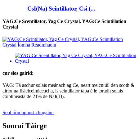
CsI(Na) Scintillator, Csi (...
YAG:Ce Scentillator, Yag Ce Crystal, YAG:Ce Scintillation
Crystal
cur síos gairid:
YAG: Tá aschur solais meánach ag Ce, neart meicniúil den scoth &
airíonna fisiciceimiceacha, is scintillator tapa é le toradh solais
coibhneasta de 21% de NaI(Tl).
Seol ríomhphost chugainn
Sonraí Táirge