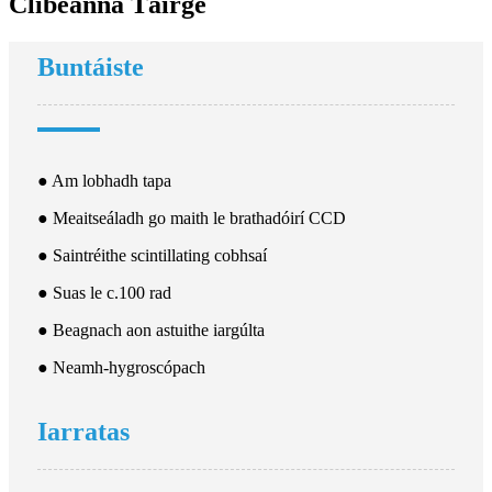
Clibeanna Táirge
Buntáiste
● Am lobhadh tapa
● Meaitseáladh go maith le brathadóirí CCD
● Saintréithe scintillating cobhsaí
● Suas le c.100 rad
● Beagnach aon astuithe iargúlta
● Neamh-hygroscópach
Iarratas