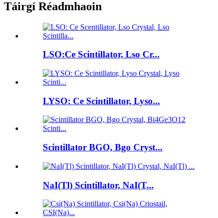
Táirgí Réadmhaoin
LSO:Ce Scintillator, Lso Cr...
LYSO: Ce Scintillator, Lyso...
Scintillator BGO, Bgo Cryst...
NaI(Tl) Scintillator, NaI(T...