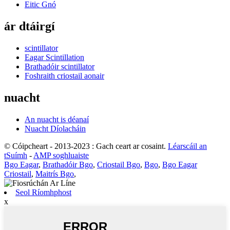
Eitic Gnó
ár dtáirgí
scintillator
Eagar Scintillation
Brathadóir scintillator
Foshraith criostail aonair
nuacht
An nuacht is déanaí
Nuacht Díolacháin
© Cóipcheart - 2013-2023 : Gach ceart ar cosaint.
Léarscáil an
tSuímh
-
AMP soghluaiste
Bgo Eagar
,
Brathadóir Bgo
,
Criostail Bgo
,
Bgo
,
Bgo Eagar
Criostail
,
Maitrís Bgo
,
Seol Ríomhphost
x