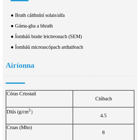
● Brath cáithníní solais/alfa
● Gáma-gha a bhrath
● Íomháú braite leictreonach (SEM)
● Íomháú micreascópach ardtaifeach
Airíonna
Córas Criostail
Ciúbach
3
Dlús (g/cm
）
4.5
Cruas (Mho)
8