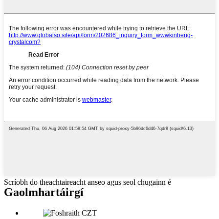
Scríobh do theachtaireacht anseo agus seol chugainn é
Gaolmhar
táirgí