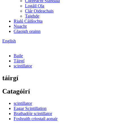
Cigireacht Slándála
Logáil Ola
Clár Oideachais
Taighde
Rialú Cáilíochta
Nuacht
Glaoigh orainn
English
Baile
Táirgí
scintillator
táirgí
Catagóirí
scintillator
Eagar Scintillation
Brathadóir scintillator
Foshraith criostail aonair